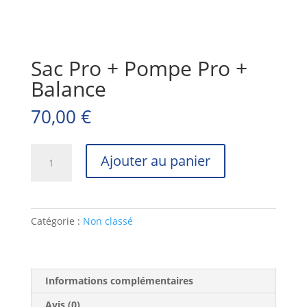
Sac Pro + Pompe Pro +
Balance
70,00
€
quantité
Ajouter au panier
de
Sac
Pro
+
Catégorie :
Non classé
Pompe
Pro
+
Balance
Informations complémentaires
Avis (0)