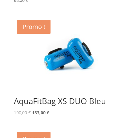
68,00
€
Promo !
AquaFitBag XS DUO Bleu
Le
Le
190,00
€
133,00
€
prix
prix
initial
actuel
était :
est :