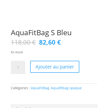
AquaFitBag S Bleu
Le
Le
118,00
€
82,60
€
prix
prix
initial
actuel
En stock
était :
est :
118,00 €.
82,60 €.
quantité
Ajouter au panier
de
AquaFitBag
S
Bleu
Catégories :
AquaFitBag
,
Aquafitbag opaque