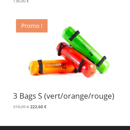
136,00
€
Promo !
3 Bags S (vert/orange/rouge)
Le
Le
318,00
€
222,60
€
prix
prix
initial
actuel
était :
est :