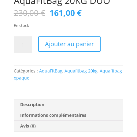
AquaFitBag 20KG DUO
Le
Le
230,00
€
161,00
€
prix
prix
initial
actuel
En stock
était :
est :
230,00 €.
161,00 €.
quantité
Ajouter au panier
de
AquaFitBag
20KG
DUO
Catégories :
AquaFitBag
,
Aquafitbag 20kg
,
Aquafitbag
opaque
Description
Informations complémentaires
Avis (0)