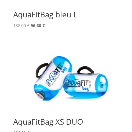
AquaFitBag bleu L
Le
Le
138,00
€
96,60
€
prix
prix
initial
actuel
était :
est :
138,00 €.
96,60 €.
AquaFitBag XS DUO