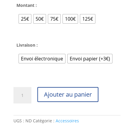
25,00 €
Montant :
à
128,00 €
25€
50€
75€
100€
125€
Livraison :
Envoi électronique
Envoi papier (+3€)
quantité
Ajouter au panier
de
Carte
cadeau
UGS :
ND
Catégorie :
Accessoires