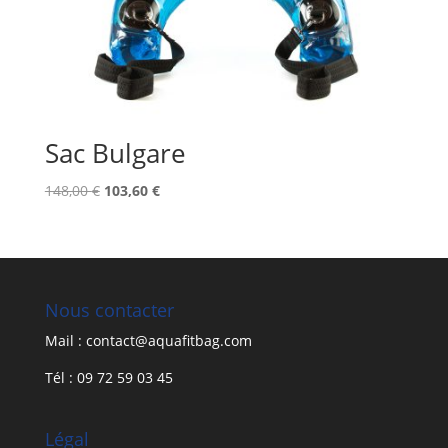
Sac Bulgare
Le
Le
148,00
€
103,60
€
prix
prix
initial
actuel
était :
est :
148,00 €.
103,60 €.
Nous contacter
Mail : contact@aquafitbag.com
Tél : 09 72 59 03 45
Légal