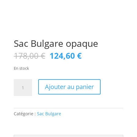
Sac Bulgare opaque
Le
Le
178,00
€
124,60
€
prix
prix
initial
actuel
En stock
était :
est :
178,00 €.
124,60 €.
quantité
Ajouter au panier
de
Sac
Bulgare
opaque
Catégorie :
Sac Bulgare