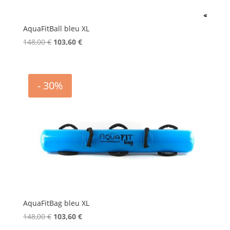
AquaFitBall bleu XL
Le
Le
148,00
€
103,60
€
prix
prix
initial
actuel
était :
est :
- 30%
148,00 €.
103,60 €.
AquaFitBag bleu XL
Le
Le
148,00
€
103,60
€
prix
prix