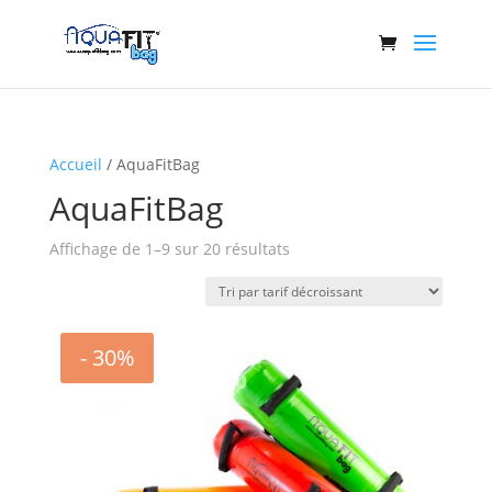
Accueil
/ AquaFitBag
AquaFitBag
Trié
Affichage de 1–9 sur 20 résultats
par
prix
décroissant
- 30%