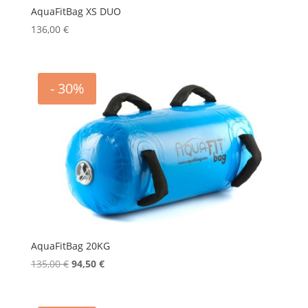
AquaFitBag XS DUO
136,00
€
- 30%
AquaFitBag 20KG
Le
Le
135,00
€
94,50
€
prix
prix
initial
actuel