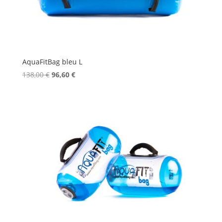
AquaFitBag bleu L
Le
Le
138,00
€
96,60
€
prix
prix
initial
actuel
était :
est :
138,00 €.
96,60 €.