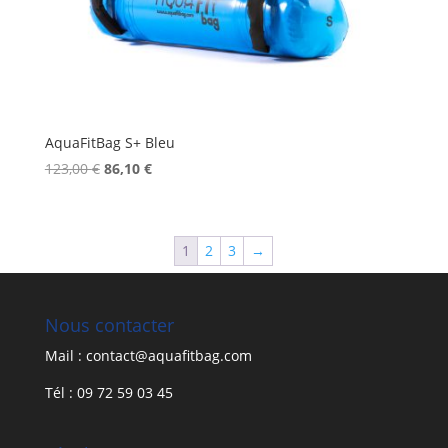
AquaFitBag S+ Bleu
Le
Le
123,00
€
86,10
€
prix
prix
initial
actuel
était :
est :
1
2
3
→
123,00 €.
86,10 €.
Nous contacter
Mail : contact@aquafitbag.com
Tél : 09 72 59 03 45