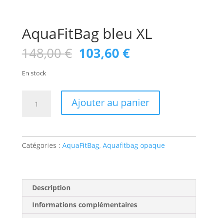
AquaFitBag bleu XL
Le
Le
148,00
€
103,60
€
prix
prix
initial
actuel
En stock
était :
est :
148,00 €.
103,60 €.
quantité
Ajouter au panier
de
AquaFitBag
bleu
XL
Catégories :
AquaFitBag
,
Aquafitbag opaque
Description
Informations complémentaires