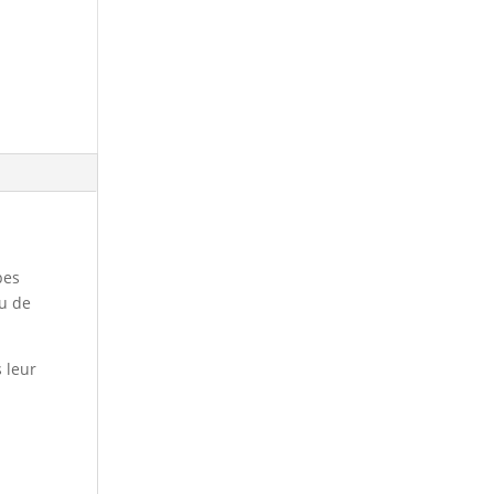
pes
ou de
 leur