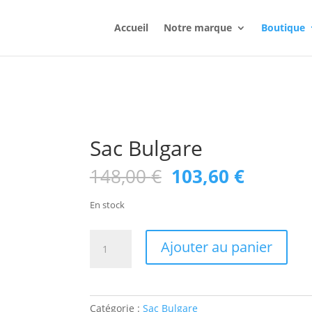
Accueil
Notre marque
Boutique
Sac Bulgare
Le
Le
148,00
€
103,60
€
prix
prix
initial
actuel
En stock
était :
est :
148,00 €.
103,60 €
quantité
Ajouter au panier
de
Sac
Bulgare
Catégorie :
Sac Bulgare