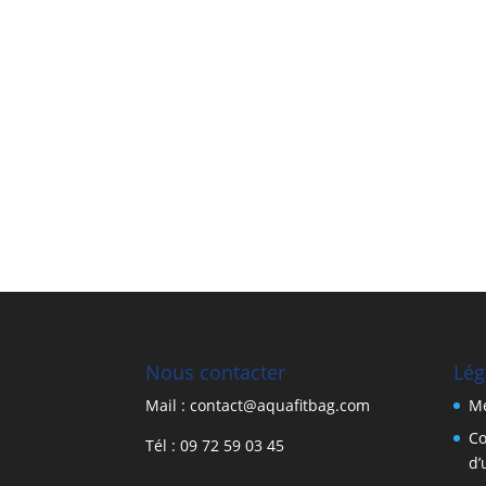
Nous contacter
Lég
Mail : contact@aquafitbag.com
Me
Co
Tél : 09 72 59 03 45
d’